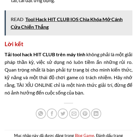
tải, cài đặt ứng dụng.
READ
Tool Hack HIT CLUB IOS Chìa Khóa Mở Cánh
Cửa Chiến Thắng
Lời kết
Tải tool hack HIT CLUB trên máy tính
không phải là một giải
pháp thần kỳ, việc sử dụng nó luôn tiềm ẩn những rủi ro.
Quan trọng nhất là bạn phải tự trang bị cho mình kiến thức,
kỹ năng và một thái độ chơi game có trách nhiệm. Hãy nhớ
rằng, TÀI XỈU ONLINE chỉ là một hình thức giải trí, đừng để
nó ảnh hưởng đến cuộc sống của bạn.
Mục nhập này đã được đăng trong
Blog Game
. Đánh dấu trang