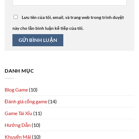
Lưu tên của tôi, email, và trang web trong trình duyệt
này cho lần bình luận kế tiếp của tôi.
DANH MỤC
Blog Game
(10)
Đánh giá cổng game
(14)
Game Tài Xỉu
(11)
Hướng Dẫn
(10)
Khuyến Mãi
(10)