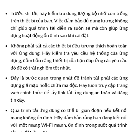
Trước khi tải, hãy kiểm tra dung lượng bộ nhớ còn trống
trên thiết bị của bạn. Việc đảm bảo đủ dung lượng không
chỉ giúp quá trình tải diễn ra suôn sẻ mà còn giúp ứng
dụng hoạt động ổn định sau khi cài đặt.
Không phải tất cả các thiết bị đều tương thích hoàn toàn
với ứng dụng. Hãy kiểm tra yêu cầu hệ thống của ứng
dụng, đảm bảo rằng thiết bị của bạn đáp ứng các yêu cầu
đó để có trải nghiệm tốt nhất.
Đây là bước quan trọng nhất để tránh tải phải các ứng
dụng giả mạo hoặc chứa mã độc. Hãy luôn truy cập trang
web chính thức để lấy link tải ứng dụng an toàn và đáng
tin cậy.
Quá trình tải ứng dụng có thể bị gián đoạn nếu kết nối
mạng không ổn định. Hãy đảm bảo rằng bạn đang kết nối
với một mạng Wi-Fi mạnh, ổn định trong suốt quá trình