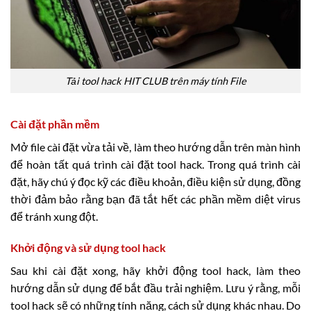
Tải tool hack HIT CLUB trên máy tính File
Cài đặt phần mềm
Mở file cài đặt vừa tải về, làm theo hướng dẫn trên màn hình
để hoàn tất quá trình cài đặt tool hack. Trong quá trình cài
đặt, hãy chú ý đọc kỹ các điều khoản, điều kiện sử dụng, đồng
thời đảm bảo rằng bạn đã tắt hết các phần mềm diệt virus
để tránh xung đột.
Khởi động và sử dụng tool hack
Sau khi cài đặt xong, hãy khởi động tool hack, làm theo
hướng dẫn sử dụng để bắt đầu trải nghiệm. Lưu ý rằng, mỗi
tool hack sẽ có những tính năng, cách sử dụng khác nhau. Do