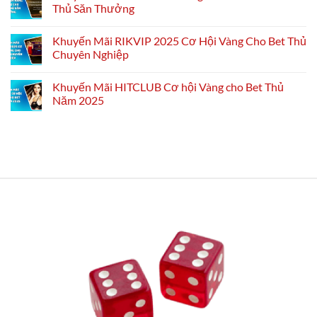
Thủ Săn Thưởng
Khuyến Mãi RIKVIP 2025 Cơ Hội Vàng Cho Bet Thủ
Chuyên Nghiệp
Khuyến Mãi HITCLUB Cơ hội Vàng cho Bet Thủ
Năm 2025