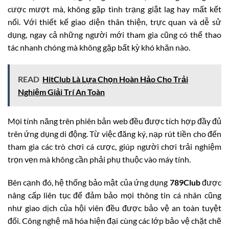
cược mượt mà, không gặp tình trạng giật lag hay mất kết
nối. Với thiết kế giao diện thân thiện, trực quan và dễ sử
dụng, ngay cả những người mới tham gia cũng có thể thao
tác nhanh chóng mà không gặp bất kỳ khó khăn nào.
READ
HitClub Là Lựa Chọn Hoàn Hảo Cho Trải
Nghiệm Giải Trí An Toàn
Mọi tính năng trên phiên bản web đều được tích hợp đầy đủ
trên ứng dụng di động. Từ việc đăng ký, nạp rút tiền cho đến
tham gia các trò chơi cá cược, giúp người chơi trải nghiệm
trọn vẹn mà không cần phải phụ thuộc vào máy tính.
Bên cạnh đó, hệ thống bảo mật của ứng dụng
789Club
được
nâng cấp liên tục để đảm bảo mọi thông tin cá nhân cũng
như giao dịch của hội viên đều được bảo vệ an toàn tuyệt
đối. Công nghệ mã hóa hiện đại cùng các lớp bảo vệ chặt chẽ