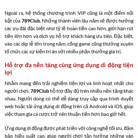
Ngoài ra, hệ thống chương trình VIP cũng là một điểm nổi
bật của
789Club
. Những thành viên lâu năm sẽ được hưởng
các ưu đãi đặc biệt như tỷ lệ hoàn tiền cao hơn, giới hạn rút
tiền lớn hơn và dịch vụ hỗ trợ khách hàng ưu tiên. Đặc biệt,
vào các dịp lễ lớn trong năm, cổng game cũng thường xuyên
tổ chức các sự kiện tri ân với nhiều phần thưởng giá trị.
Hỗ trợ đa nền tảng cùng ứng dụng di động tiện
lợi
Nhằm mang đến trải nghiệm tiện lợi và linh hoạt nhất cho
người chơi,
789Club
hỗ trợ đầy đủ trên nhiều nền tảng khác
nhau. Người dùng có thể dễ dàng truy cập qua trình duyệt
web hoặc tải ứng dụng di động trên cả Android và iOS, giúp
việc tham gia cá cược trở nên thuận tiện hơn bao giờ hết.
Ứng dụng di động được phát triển với công nghệ tối ưu, đảm
bảo hiệu suất cao, giúp người chơi tận hưởng những ván