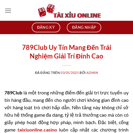
Chuyển
đến
nội
dung
ĐĂNG KÝ
ĐĂNG NHẬP
789Club Uy Tín Mang Đến Trải
Nghiệm Giải Trí Đỉnh Cao
ĐÃ ĐĂNG TRÊN
03/05/2025
BỞI
ADMIN
789Club
là một trong những điểm đến giải trí trực tuyến uy
tín hàng đầu, mang đến cho người chơi không gian đỉnh cao
với hàng loạt trò chơi hấp dẫn. Nền tảng này không chỉ sở
hữu hệ thống game đa dạng, tỷ lệ trả thưởng cao mà còn có
giấy phép hoạt động hợp pháp, minh bạch. Đặc biệt, cổng
game
taixiuonline.casino
luôn cập nhật các chương trình