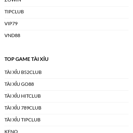
TIPCLUB
VIP79
VND88
TOP GAME TÀI XỈU
TÀI XỈU B52CLUB
TÀI XỈU GO88
TÀI XỈU HITCLUB
TÀI XỈU 789CLUB
TÀI XỈU TIPCLUB
KENO