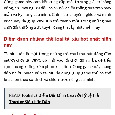
Cổng game này cam kết cung cấp môi trường giải trí công
bằng, nơi mọi người đều có cơ hội chiến thắng dựa trên may
mắn và kỹ năng của mình. Chính sự chuyên nghiệp và minh
bạch này đã giúp
789Club
trở thành một trong những sân
chơi đổi thưởng trực tuyến đáng tin cậy nhất hiện nay.
Điểm danh những thể loại tài xỉu hot nhất hiện
nay
Tài xỉu luôn là một trong những trò chơi thu hút đông đảo
người chơi tại
789Club
nhờ vào lối chơi đơn giản, dễ tiếp
cận nhưng không kém phần kịch tính. Cổng game này mang
đến nhiều phiên bản tài xỉu đa dạng, giúp game thủ có thể
lựa chọn theo sở thích và chiến lược riêng của mình.
READ
Top88 Là Điểm Đến Đỉnh Cao với Tỷ Lệ Trả
Thưởng Siêu Hấp Dẫn