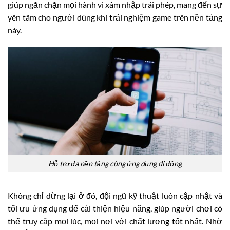
giúp ngăn chặn mọi hành vi xâm nhập trái phép, mang đến sự
yên tâm cho người dùng khi trải nghiệm game trên nền tảng
này.
Hỗ trợ đa nền tảng cùng ứng dụng di động
Không chỉ dừng lại ở đó, đội ngũ kỹ thuật luôn cập nhật và
tối ưu ứng dụng để cải thiện hiệu năng, giúp người chơi có
thể truy cập mọi lúc, mọi nơi với chất lượng tốt nhất. Nhờ