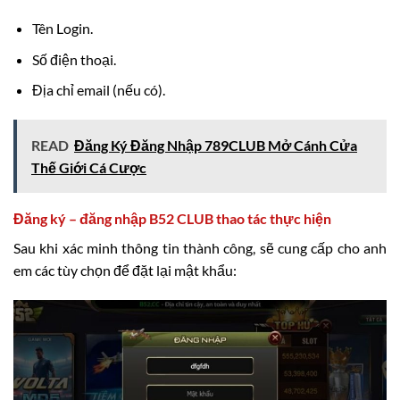
Tên Login.
Số điện thoại.
Địa chỉ email (nếu có).
READ
Đăng Ký Đăng Nhập 789CLUB Mở Cánh Cửa
Thế Giới Cá Cược
Đăng ký – đăng nhập B52 CLUB thao tác thực hiện
Sau khi xác minh thông tin thành công, sẽ cung cấp cho anh
em các tùy chọn để đặt lại mật khẩu: