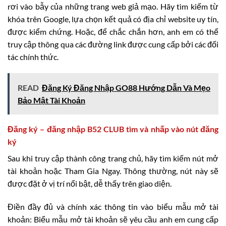
rơi vào bẫy của những trang web giả mạo. Hãy tìm kiếm từ
khóa trên Google, lựa chọn kết quả có địa chỉ website uy tín,
được kiểm chứng. Hoặc, để chắc chắn hơn, anh em có thể
truy cập thông qua các đường link được cung cấp bởi các đối
tác chính thức.
READ
Đăng Ký Đăng Nhập GO88 Hướng Dẫn Và Mẹo
Bảo Mật Tài Khoản
Đăng ký – đăng nhập B52 CLUB tìm và nhấp vào nút đăng
ký
Sau khi truy cập thành công trang chủ, hãy tìm kiếm nút mở
tài khoản hoặc Tham Gia Ngay. Thông thường, nút này sẽ
được đặt ở vị trí nổi bật, dễ thấy trên giao diện.
Điền đầy đủ và chính xác thông tin vào biểu mẫu mở tài
khoản: Biểu mẫu mở tài khoản sẽ yêu cầu anh em cung cấp