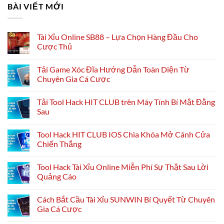
BÀI VIẾT MỚI
Tài Xỉu Online SB88 – Lựa Chọn Hàng Đầu Cho
Cược Thủ
Tải Game Xóc Đĩa Hướng Dẫn Toàn Diện Từ
Chuyên Gia Cá Cược
Tải Tool Hack HIT CLUB trên Máy Tính Bí Mật Đằng
Sau
Tool Hack HIT CLUB IOS Chìa Khóa Mở Cánh Cửa
Chiến Thắng
Tool Hack Tài Xỉu Online Miễn Phí Sự Thật Sau Lời
Quảng Cáo
Cách Bắt Cầu Tài Xỉu SUNWIN Bí Quyết Từ Chuyên
Gia Cá Cược